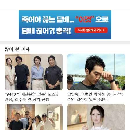
많이 본 기사
''9440억 재산분할 앞둔' 노소영
고영욱, 이번엔 박하선 공격…"류
관장, 최수종 옆 깜짝 근황
수영 열심히 일해야겠네"