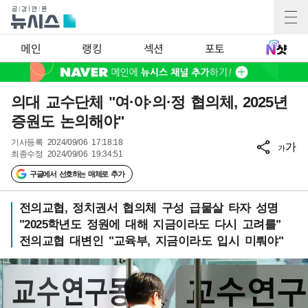
메인
랭킹
섹션
포토
의대 교수단체 "여·야·의·정 협의체, 2025년
증원도 논의해야"
기사등록
2024/09/06 17:18:18
가
가
최종수정
2024/09/06 19:34:51
구글에서 선호하는 매체로 추가
전의교협, 정치권서 협의체 구성 급물살 타자 성명
"2025학년도 정원에 대해 지금이라도 다시 고려를"
전의교협 대변인 "교육부, 지금이라도 입시 미뤄야"