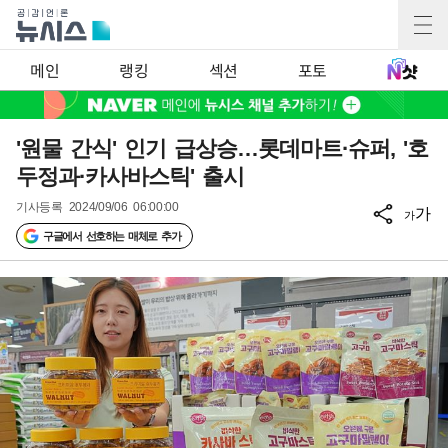
메인
랭킹
섹션
포토
'원물 간식' 인기 급상승…롯데마트·슈퍼, '호
두정과·카사바스틱' 출시
기사등록
2024/09/06 06:00:00
가
가
구글에서 선호하는 매체로 추가