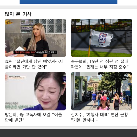
많이 본 기사
효린 "절친에게 남친 빼앗겨…지
축구협회, 15년 전 심판 성 접대
금이라면 가만 안 있어"
파문에 "현재는 내부 지침 준수"
방은희, 母 고독사에 오열 "이틀
김지수, '여행사 대표' 변신 근황
만에 발견"
"가볼 만하니…"