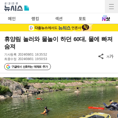
메인
랭킹
섹션
포토
휴양림 놀러와 물놀이 하던 60대, 물에 빠져
숨져
기사등록
2024/08/01 16:35:52
가
가
최종수정
2024/08/01 19:50:53
구글에서 선호하는 매체로 추가