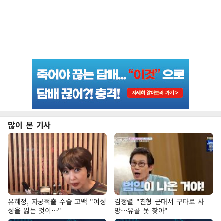
많이 본 기사
유혜정, 자궁적출 수술 고백 "여성
김정렬 "친형 군대서 구타로 사
성을 잃는 것이…"
망…유골 못 찾아"