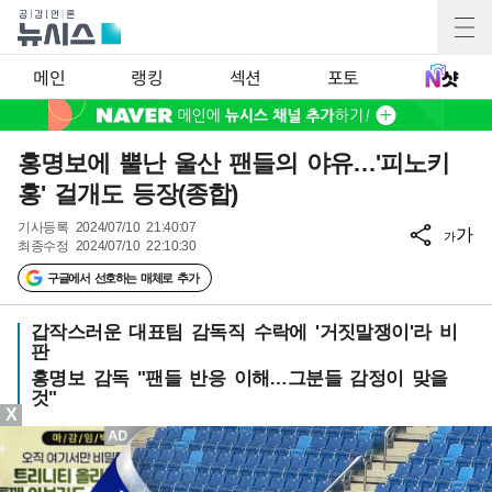
메인
랭킹
섹션
포토
홍명보에 뿔난 울산 팬들의 야유…'피노키
홍' 걸개도 등장(종합)
기사등록
2024/07/10 21:40:07
가
가
최종수정
2024/07/10 22:10:30
구글에서 선호하는 매체로 추가
갑작스러운 대표팀 감독직 수락에 '거짓말쟁이'라 비
판
홍명보 감독 "팬들 반응 이해…그분들 감정이 맞을
것"
X