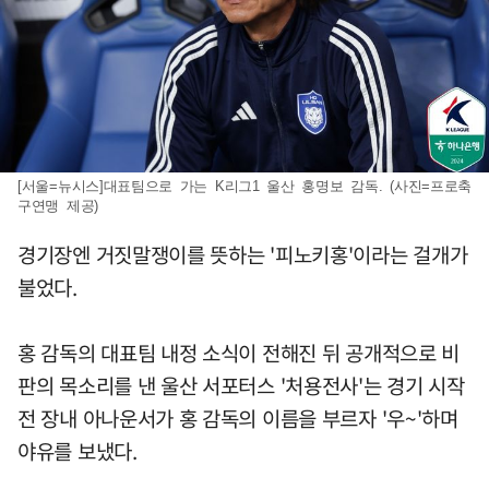
[서울=뉴시스]대표팀으로 가는 K리그1 울산 홍명보 감독. (사진=프로축
구연맹 제공)
경기장엔 거짓말쟁이를 뜻하는 '피노키홍'이라는 걸개가
불었다.
홍 감독의 대표팀 내정 소식이 전해진 뒤 공개적으로 비
판의 목소리를 낸 울산 서포터스 '처용전사'는 경기 시작
전 장내 아나운서가 홍 감독의 이름을 부르자 '우~'하며
야유를 보냈다.