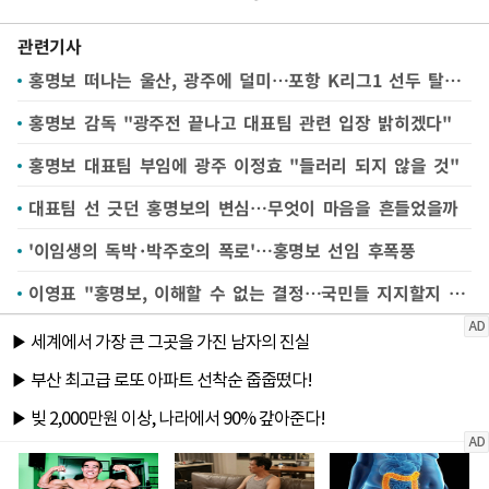
관련기사
홍명보 떠나는 울산, 광주에 덜미…포항 K리그1 선두 탈환(종합)
홍명보 감독 "광주전 끝나고 대표팀 관련 입장 밝히겠다"
홍명보 대표팀 부임에 광주 이정효 "들러리 되지 않을 것"
대표팀 선 긋던 홍명보의 변심…무엇이 마음을 흔들었을까
'이임생의 독박·박주호의 폭로'…홍명보 선임 후폭풍
이영표 "홍명보, 이해할 수 없는 결정…국민들 지지할지 의문"