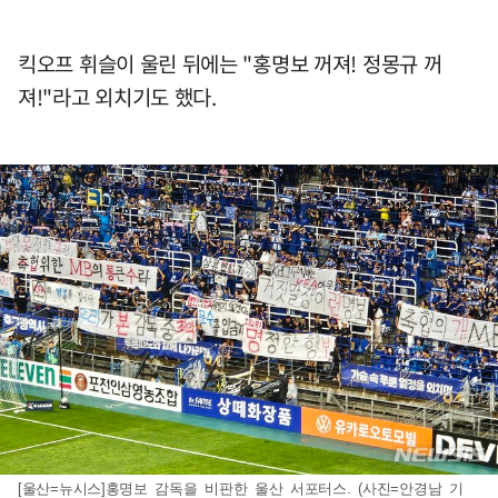
킥오프 휘슬이 울린 뒤에는 "홍명보 꺼져! 정몽규 꺼
져!"라고 외치기도 했다.
[울산=뉴시스]홍명보 감독을 비판한 울산 서포터스. (사진=안경남 기