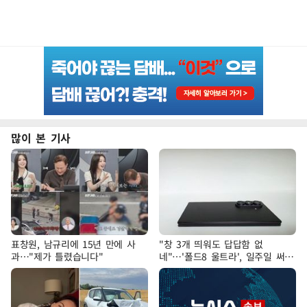
많이 본 기사
표창원, 남규리에 15년 만에 사
"창 3개 띄워도 답답함 없
과…"제가 틀렸습니다"
네"…'폴드8 울트라', 일주일 써보
니