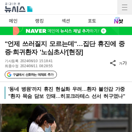
메인
랭킹
섹션
포토
"언제 쓰러질지 모르는데"…집단 휴진에 중
증·희귀환자 '노심초사'[현장]
기사등록
2024/06/10 15:18:41
가
가
최종수정
2024/06/11 08:28:55
구글에서 선호하는 매체로 추가
'동네 병원'까지 휴진 현실화 우려…환자 불안감 가중
"환자 목숨 담보 안돼…히포크라테스 선서 허구였나"