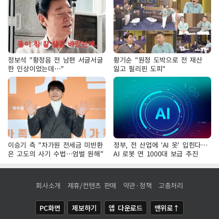
정보석 "황정음 전 남편 서글서글
황기순 "원정 도박으로 전 재산
한 인상이었는데…"
잃고 필리핀 도피"
이승기 측 "차가원 전세금 미반환
정부, 전 산업에 'AI 옷' 입힌다…
은 고도의 사기 수법…엄벌 원해"
AI 로봇 연 1000대 보급 추진
회사소개
제휴/컨텐츠 판매
약관·정책
고충처리
PC화면
제보하기
앱 다운로드
맨위로↑