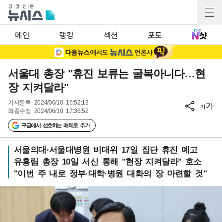
메인
랭킹
섹션
포토
서울대 총장 "휴진 보류는 굴복아니다…현
장 지켜달라"
기사등록
2024/06/10 16:52:13
가
가
최종수정
2024/06/10 17:36:52
구글에서 선호하는 매체로 추가
서울의대·서울대병원 비대위 17일 집단 휴진 예고
유홍림 총장 10일 서신 통해 "현장 지켜달라" 호소
"이번 주 내로 정부·대학·병원 대화의 장 마련할 것"