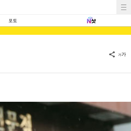
포토
가
가