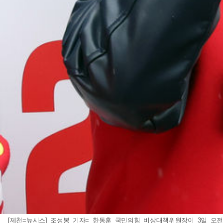
[제천=뉴시스] 조성봉 기자= 한동훈 국민의힘 비상대책위원장이 3일 오전 