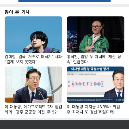
많이 본 기사
김희철, 결국 '거꾸로 태극기' 사과
홍석천, 입양 두 자녀에 '재산 상
"깊게 보지 못했다"
속' 언급했다
이 대통령, 메가프로젝트 2차 점검
이 대통령 지지율 43.3%…취임
회의…광주 군공항 이전·주 52시
후 최저치 또 경신[리얼미터]
간 예외 등 논의