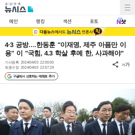
메인
랭킹
섹션
포토
4·3 공방….한동훈 "이재명, 제주 아픔만 이
용" 이 "국힘, 4.3 학살 후예 한, 사과해야”
기사등록
2024/04/03 22:00:00
가
가
최종수정
2024/04/03 22:07:29
구글에서 선호하는 매체로 추가