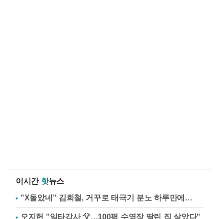
이시간
핫
뉴스
"X돌았네" 김희철, 거꾸로 태극기 분노 하루만에…
오지헌 "일타강사 父…100평 수영장 딸린 집 살았다"