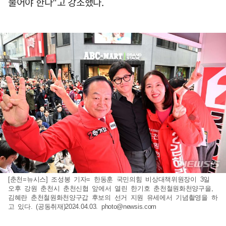
물어야 한다"고 강조했다.
[춘천=뉴시스] 조성봉 기자= 한동훈 국민의힘 비상대책위원장이 3일
오후 강원 춘천시 춘천신협 앞에서 열린 한기호 춘천철원화천양구을,
김혜란 춘천철원화천양구갑 후보의 선거 지원 유세에서 기념촬영을 하
고 있다. (공동취재)2024.04.03.
photo@newsis.com