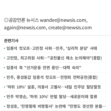
◎공감언론 뉴시스
wander@newsis.com
,
again@newsis.com
,
create@newsis.com
관련기사
임종석 컷오프·고민정 사퇴…민주, '심리적 분당' 사태
고민정, 최고위원 사퇴…"공천불신 해소 논의해야"(종합)
임종석 측 "선거운동 전면 중단…대책 숙의"
민주, 중성동갑 임종석 컷오프…전현희 전략공천(종합)
'하위 10%' 설훈, 의총서 고별사…내일 민주당 탈당할듯
민주 박영순, '하위 10%' 반발 탈당…새로운미래 합류
정성호, '친명횡재 비명횡사' 논란에 "친명도 경선한 분들 많아"