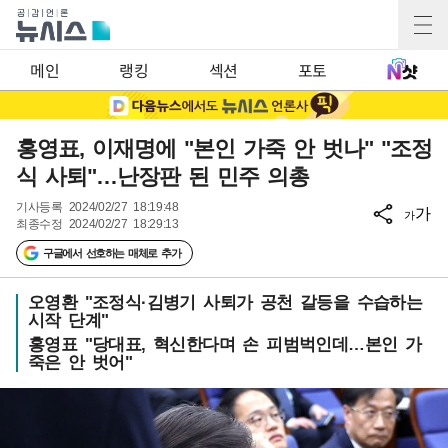
메인
랭킹
섹션
포토
홍영표, 이재명에 "본인 가죽 안 벗나" "조정
식 사퇴"…난장판 된 민주 의총
기사등록
2024/02/27 18:19:48
가
가
최종수정
2024/02/27 18:29:13
구글에서 선호하는 매체로 추가
오영환 "조정식·김병기 사퇴가 공천 갈등을 수습하는
시작 단계"
홍영표 "당대표, 혁신한다며 손 피범벅인데…본인 가
죽은 안 벗어"