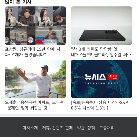
많이 본 기사
표창원, 남규리에 15년 만에 사
"창 3개 띄워도 답답함 없
과…"제가 틀렸습니다"
네"…'폴드8 울트라', 일주일 써보
니
오세훈 "용산공원 아파트, 노무현
[속보]뉴욕증시 상승 마감…S&P
·문재인 철학 뒤집는 것"
0.6% 나스닥 1.3%↑
회사소개
제휴/컨텐츠 판매
약관·정책
고충처리