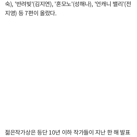
숙), '반려빚'(김지연), '혼모노'(성해나), '언캐니 밸리'(전
지영) 등 7편이 올랐다.
젊은작가상은 등단 10년 이하 작가들이 지난 한 해 발표