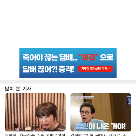
많이 본 기사
유혜정, 자궁적출 수술 고백 "여성
김정렬 "친형 군대서 구타로 사