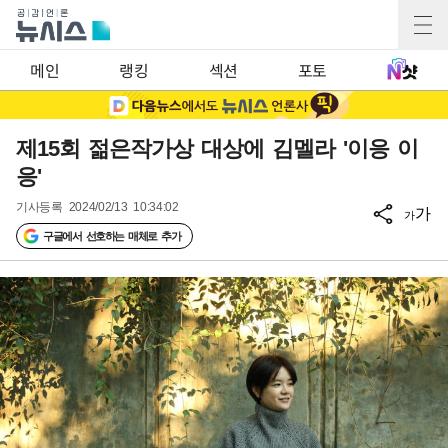
메인
랭킹
섹션
포토
제15회 젊은작가상 대상에 김멜라 '이응 이
응'
기사등록
2024/02/13 10:34:02
가
가
구글에서 선호하는 매체로 추가