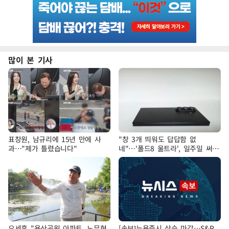
많이 본 기사
표창원, 남규리에 15년 만에 사
"창 3개 띄워도 답답함 없
과…"제가 틀렸습니다"
네"…'폴드8 울트라', 일주일 써보
니
오세훈 "용산공원 아파트, 노무현
[속보]뉴욕증시 상승 마감…S&P