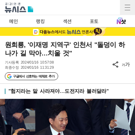
메인
랭킹
섹션
포토
원희룡, '이재명 지역구' 인천서 "돌덩이 하
나가 길 막아…치울 것"
기사등록
2024/01/16 10:57:08
가
가
최종수정
2024/01/16 11:31:29
구글에서 선호하는 매체로 추가
"험지라는 말 사라져야…도전지라 불러달라"