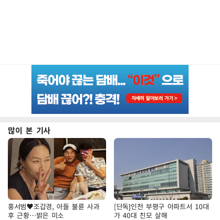
많이 본 기사
홍서범♥조갑경, 아들 불륜 사과
[단독]인천 부평구 아파트서 10대
후 근황…밝은 미소
가 40대 친모 살해