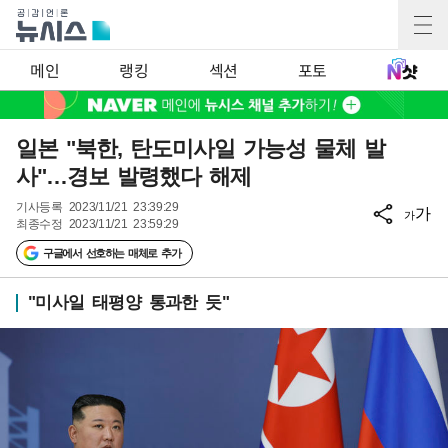
메인
랭킹
섹션
포토
일본 "북한, 탄도미사일 가능성 물체 발
사"…경보 발령했다 해제
기사등록
2023/11/21 23:39:29
가
가
최종수정
2023/11/21 23:59:29
구글에서 선호하는 매체로 추가
"미사일 태평양 통과한 듯"