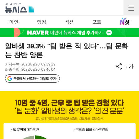
메인
랭킹
섹션
포토
알바생 39.3% "팁 받은 적 있다"…팁 문화
는 찬반 양론
기사등록
2023/09/20 09:39:29
가
가
최종수정
2023/09/20 09:46:04
구글에서 선호하는 매체로 추가