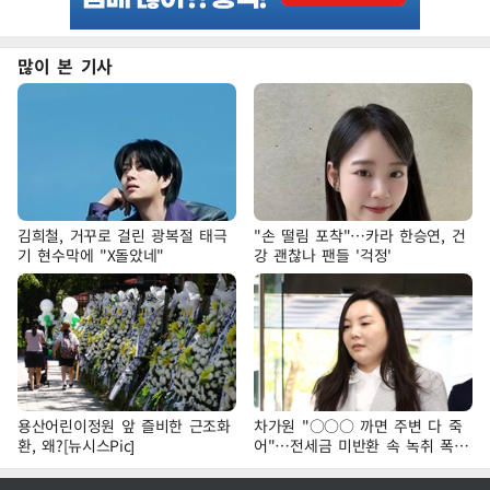
많이 본 기사
김희철, 거꾸로 걸린 광복절 태극
"손 떨림 포착"…카라 한승연, 건
기 현수막에 "X돌았네"
강 괜찮나 팬들 '걱정'
용산어린이정원 앞 즐비한 근조화
차가원 "○○○ 까면 주변 다 죽
환, 왜?[뉴시스Pic]
어"…전세금 미반환 속 녹취 폭로
파장