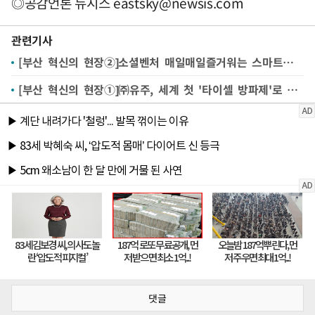
◎공감언론 뉴시스
eastsky@newsis.com
관련기사
[부산 혁신의 현장②]소셜벤처 매일매일즐거워는 스마트팜 성공모델
[부산 혁신의 현장①]㈜유주, 세계 첫 '타이셀 방파제'로 안전·경관 두 마리 토끼
댓글