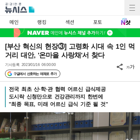
메인
랭킹
섹션
포토
[부산 혁신의 현장③] 고령화 시대 속 1인 먹
거리 대안, '온마을 사랑채'서 찾다
기사등록
2023/01/16 06:00:00
가
가
구글에서 선호하는 매체로 추가
전국 최초 산·학·관 협력 어르신 급식제공
도시락 신청만으로 건강관리까지 한번에
"최종 목표, 미래 어르신 급식 기준 될 것"