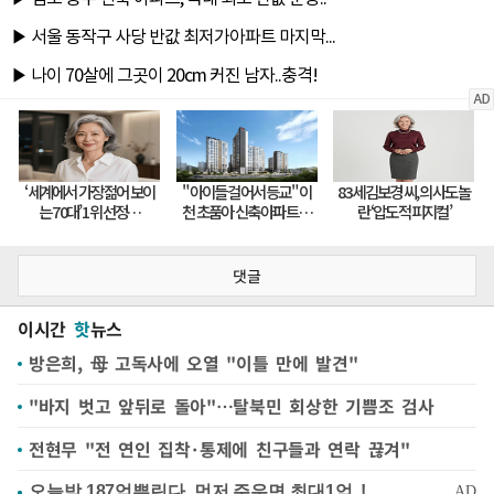
댓글
이시간
핫
뉴스
방은희, 母 고독사에 오열 "이틀 만에 발견"
"바지 벗고 앞뒤로 돌아"…탈북민 회상한 기쁨조 검사
전현무 "전 연인 집착·통제에 친구들과 연락 끊겨"