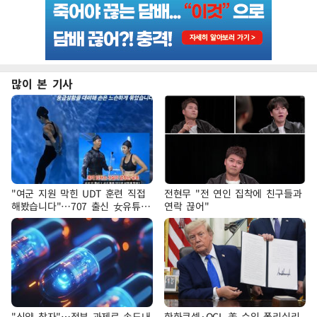
많이 본 기사
"여군 지원 막힌 UDT 훈련 직접
전현무 "전 연인 집착에 친구들과
해봤습니다"…707 출신 女유튜버
연락 끊어"
'완벽 소화'
"신약 찾자"…정부 과제로 속도내
한화큐셀·OCI, 美 수입 폴리실리