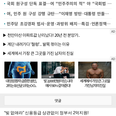
국회 원구성 단독 표결…여 "민주주의의 적" 야 "국회법 준수해야"
여, 민주 원 구성 강행 규탄…"이재명 방탄·대통령 만들기 위한 것"(종합)
민주당 초강경파 법사·운영·과방위 배치…특검·언론정책 대비
댓글