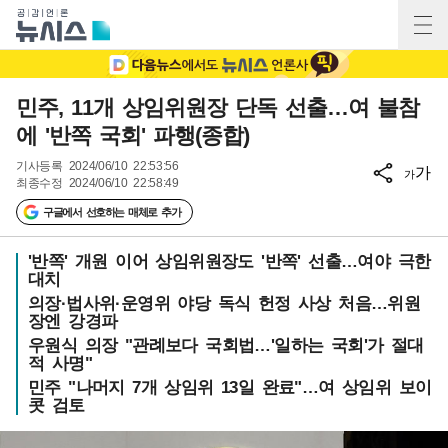
민주, 11개 상임위원장 단독 선출…여 불참
에 '반쪽 국회' 파행(종합)
기사등록
2024/06/10 22:53:56
가
가
최종수정
2024/06/10 22:58:49
구글에서 선호하는 매체로 추가
'반쪽' 개원 이어 상임위원장도 '반쪽' 선출…여야 극한
대치
의장·법사위·운영위 야당 독식 헌정 사상 처음…위원
장엔 강경파
우원식 의장 "관례보다 국회법…'일하는 국회'가 절대
적 사명"
민주 "나머지 7개 상임위 13일 완료"…여 상임위 보이
콧 검토