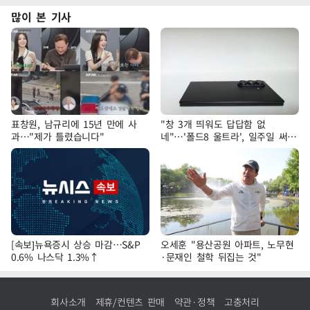
많이 본 기사
표창원, 남규리에 15년 만에 사
"창 3개 띄워도 답답함 없
과…"제가 틀렸습니다"
네"…'폴드8 울트라', 일주일 써보
니
[속보]뉴욕증시 상승 마감…S&P
오세훈 "용산공원 아파트, 노무현
0.6% 나스닥 1.3%↑
·문재인 철학 뒤집는 것"
회사소개
제휴/컨텐츠 판매
약관·정책
고충처리