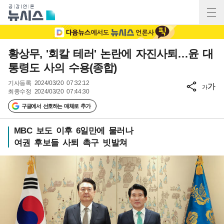
황상무, '회칼 테러' 논란에 자진사퇴…윤 대
통령도 사의 수용(종합)
기사등록
2024/03/20 07:32:12
가
가
최종수정
2024/03/20 07:44:30
구글에서 선호하는 매체로 추가
MBC 보도 이후 6일만에 물러나
여권 후보들 사퇴 촉구 빗발쳐