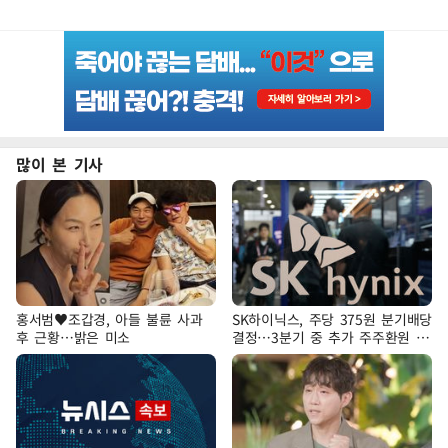
많이 본 기사
홍서범♥조갑경, 아들 불륜 사과
SK하이닉스, 주당 375원 분기배당
후 근황…밝은 미소
결정…3분기 중 추가 주주환원 발
표