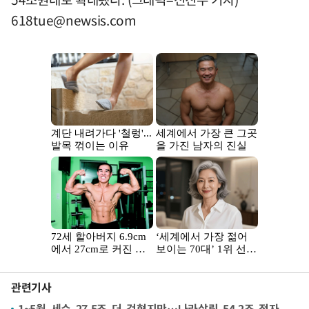
618tue@newsis.com
관련기사
1~5월 세수 27.5조 더 걷혔지만…나라살림 54.2조 적자