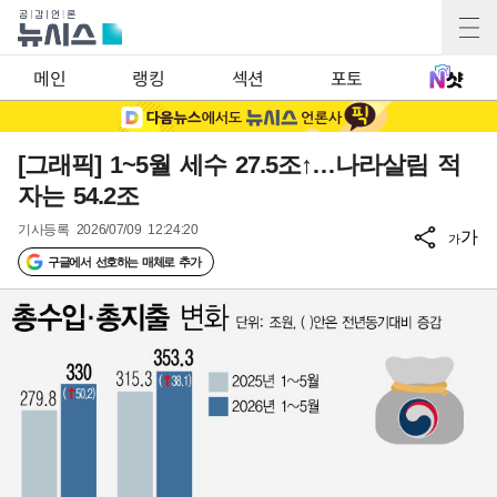
메인
랭킹
섹션
포토
[그래픽] 1~5월 세수 27.5조↑…나라살림 적
자는 54.2조
기사등록
2026/07/09 12:24:20
가
가
구글에서 선호하는 매체로 추가