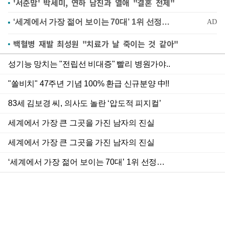
'서준맘' 박세미, 연하 남친과 열애 "결혼 전제"
백혈병 재발 최성원 "치료가 날 죽이는 것 같아"