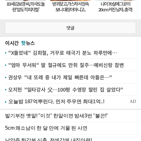
댓글
이시간
핫
뉴스
"X돌았네" 김희철, 거꾸로 태극기 분노 하루만에…
"엄마 무서워" 딸 절규에도 만취 질주…예비신랑 참변
권상우 "내 또래 중 내가 제일 빠른데 아들은…"
오지헌 "일타강사 父…100평 수영장 딸린 집 살았다"