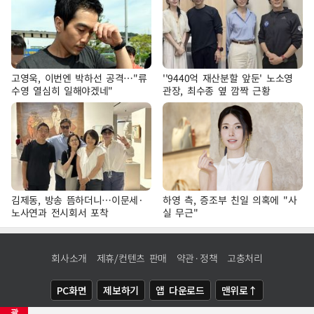
고영욱, 이번엔 박하선 공격…"류
''9440억 재산분할 앞둔' 노소영
수영 열심히 일해야겠네"
관장, 최수종 옆 깜짝 근황
김제동, 방송 뜸하더니…이문세·
하영 측, 증조부 친일 의혹에 "사
노사연과 전시회서 포착
실 무근"
회사소개
제휴/컨텐츠 판매
약관·정책
고충처리
PC화면
제보하기
앱 다운로드
맨위로↑
광