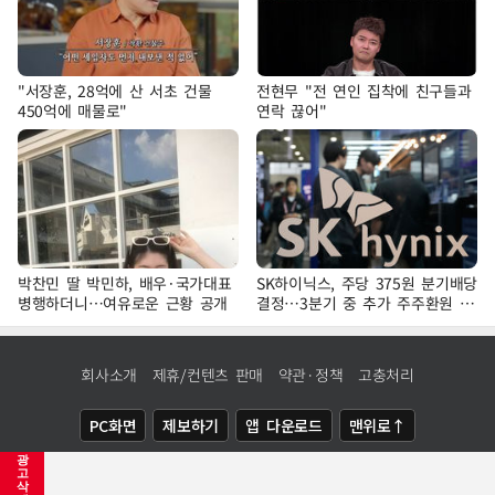
"서장훈, 28억에 산 서초 건물
전현무 "전 연인 집착에 친구들과
450억에 매물로"
연락 끊어"
박찬민 딸 박민하, 배우·국가대표
SK하이닉스, 주당 375원 분기배당
병행하더니…여유로운 근황 공개
결정…3분기 중 추가 주주환원 발
표
회사소개
제휴/컨텐츠 판매
약관·정책
고충처리
PC화면
제보하기
앱 다운로드
맨위로↑
광
COPYRIGHTⓒ
NEWSIS
ALL RIGHTS RESERVED.
고
삭