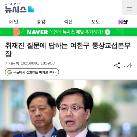
메인
랭킹
섹션
포토
취재진 질문에 답하는 여한구 통상교섭본부
장
기사등록
2025/08/01 18:59:08
가
가
구글에서 선호하는 매체로 추가