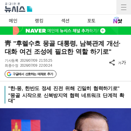
메인
랭킹
섹션
포토
靑 "후렐수흐 몽골 대통령, 남북관계 개선·
대화 여건 조성에 필요한 역할 하기로"
기사등록
2026/07/09 21:55:25
가
가
최종수정
2026/07/09 22:00:24
구글에서 선호하는 매체로 추가
"한-몽, 한반도 정세 진전 위해 긴밀히 협력하기로"
"몽골 시작으로 신북방지역 협력 네트워크 단계적 확
대"