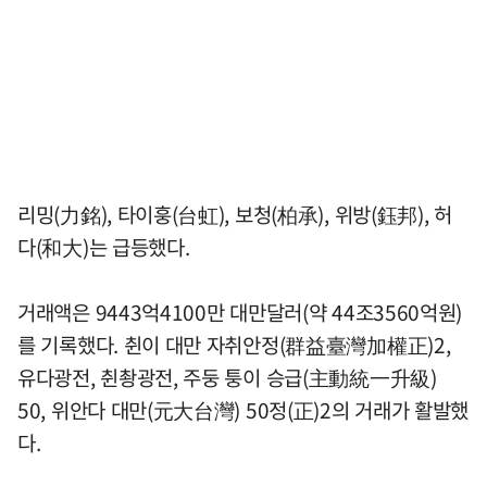
리밍(力銘), 타이훙(台虹), 보청(柏承), 위방(鈺邦), 허
다(和大)는 급등했다.
거래액은 9443억4100만 대만달러(약 44조3560억원)
를 기록했다. 췬이 대만 자취안정(群益臺灣加權正)2,
유다광전, 췬촹광전, 주둥 퉁이 승급(主動統一升級)
50, 위안다 대만(元大台灣) 50정(正)2의 거래가 활발했
다.