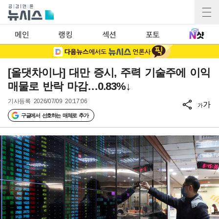
메인
랭킹
섹션
포토
[올댓차이나] 대만 증시, 주력 기술주에 이익
매물로 반락 마감…0.83%↓
기사등록
2026/07/09 20:17:06
가
가
구글에서 선호하는 매체로 추가