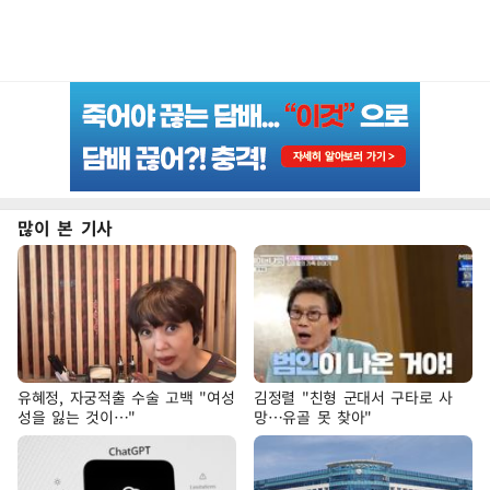
많이 본 기사
유혜정, 자궁적출 수술 고백 "여성
김정렬 "친형 군대서 구타로 사
성을 잃는 것이…"
망…유골 못 찾아"