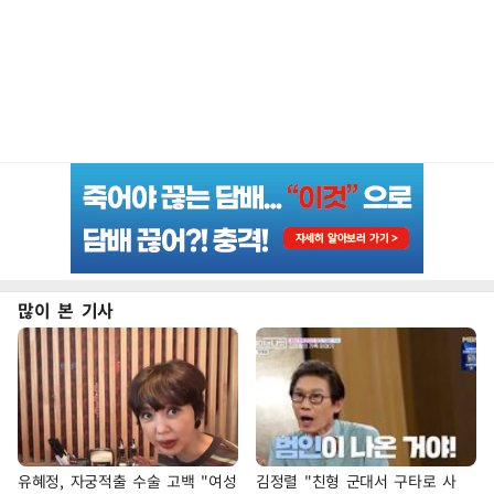
많이 본 기사
유혜정, 자궁적출 수술 고백 "여성
김정렬 "친형 군대서 구타로 사