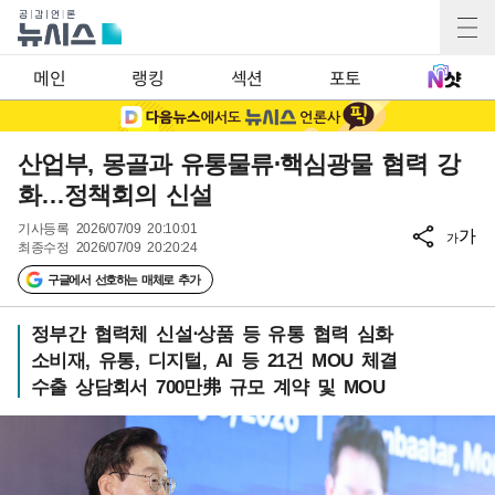
메인
랭킹
섹션
포토
산업부, 몽골과 유통물류⋅핵심광물 협력 강
화…정책회의 신설
기사등록
2026/07/09 20:10:01
가
가
최종수정
2026/07/09 20:20:24
구글에서 선호하는 매체로 추가
정부간 협력체 신설⋅상품 등 유통 협력 심화
소비재, 유통, 디지털, AI 등 21건 MOU 체결
수출 상담회서 700만弗 규모 계약 및 MOU