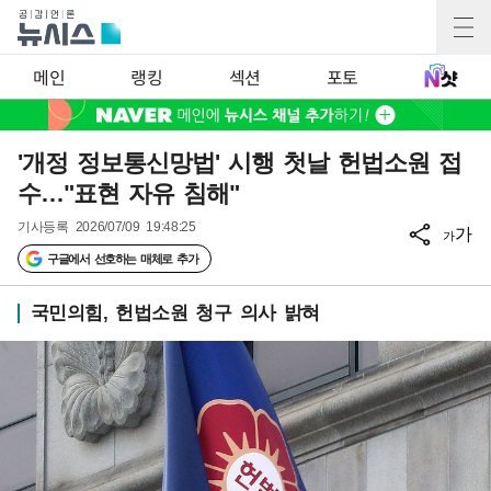
메인
랭킹
섹션
포토
'개정 정보통신망법' 시행 첫날 헌법소원 접
수…"표현 자유 침해"
기사등록
2026/07/09 19:48:25
가
가
구글에서 선호하는 매체로 추가
국민의힘, 헌법소원 청구 의사 밝혀