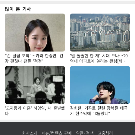
많이 본 기사
"손 떨림 포착"…카라 한승연, 건
'덜 똘똘한 한 채' 시대 오나…20
강 괜찮나 팬들 '걱정'
억대 아파트에 쏠리는 관심[세제
개편, 그 이후②]
'고지용과 이혼' 허양임, 새 출발했
김희철, 거꾸로 걸린 광복절 태극
다
기 현수막에 "X돌았네"
회사소개
제휴/컨텐츠 판매
약관·정책
고충처리