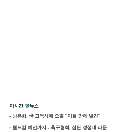
이시간
핫
뉴스
방은희, 母 고독사에 오열 "이틀 만에 발견"
월드컵 예선까지…축구협회, 심판 성접대 파문