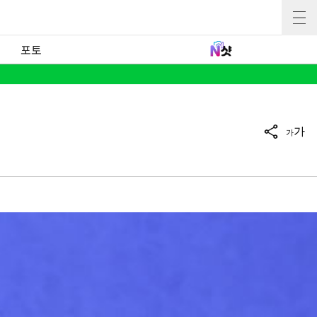
포토
가
가