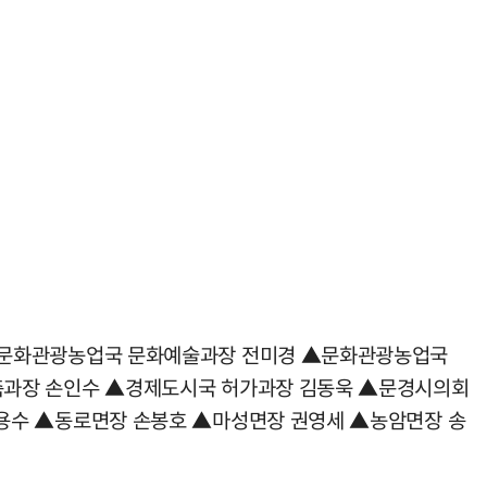
▲문화관광농업국 문화예술과장 전미경 ▲문화관광농업국
과장 손인수 ▲경제도시국 허가과장 김동욱 ▲문경시의회
용수 ▲동로면장 손봉호 ▲마성면장 권영세 ▲농암면장 송