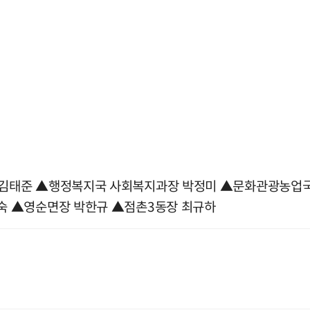
김태준 ▲행정복지국 사회복지과장 박정미 ▲문화관광농업국
숙 ▲영순면장 박한규 ▲점촌3동장 최규하