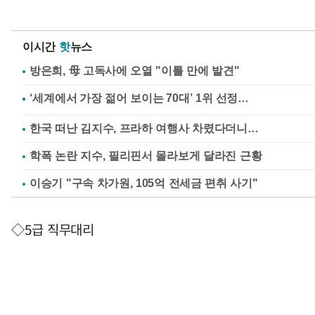
이시간
핫
뉴스
방은희, 母 고독사에 오열 "이틀 만에 발견"
한국 떠난 김지수, 프라하 여행사 차렸다더니…
학폭 논란 지수, 필리핀서 몰라보게 달라진 근황
이승기 "구속 차가원, 105억 전세금 편취 사기"
◇5급 직무대리