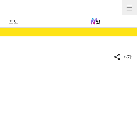
포토
가
가