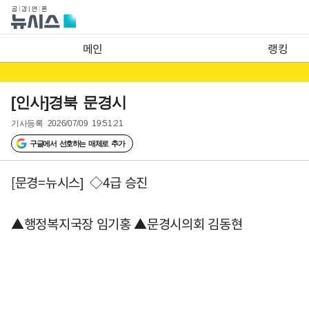
메인
랭킹
[인사]경북 문경시
기사등록
2026/07/09 19:51:21
구글에서 선호하는 매체로 추가
[문경=뉴시스] ◇4급 승진
▲행정복지국장 임기홍 ▲문경시의회 김동현