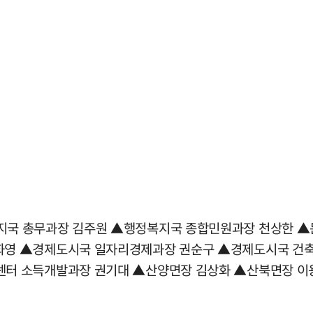
지국 총무과장 김주원 ▲행정복지국 종합민원과장 천상한 
화영 ▲경제도시국 일자리경제과장 권순구 ▲경제도시국 건축
터 소득개발과장 권기대 ▲산양면장 김상화 ▲산북면장 이