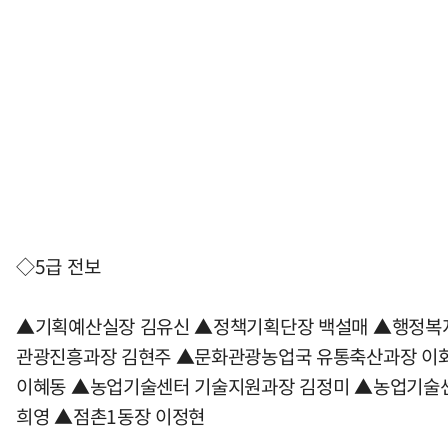
◇5급 전보
▲기획예산실장 김유신 ▲정책기획단장 백설매 ▲행정복
관광진흥과장 김현주 ▲문화관광농업국 유통축산과장 이
이혜동 ▲농업기술센터 기술지원과장 김정미 ▲농업기술센
희영 ▲점촌1동장 이정현