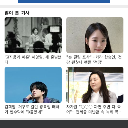
많이 본 기사
'고지용과 이혼' 허양임, 새 출발했
"손 떨림 포착"…카라 한승연, 건
다
강 괜찮나 팬들 '걱정'
김희철, 거꾸로 걸린 광복절 태극
차가원 "○○○ 까면 주변 다 죽
기 현수막에 "X돌았네"
어"…전세금 미반환 속 녹취 폭로
파장