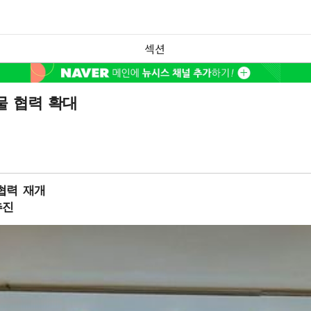
섹션
물 협력 확대
협력 재개
추진