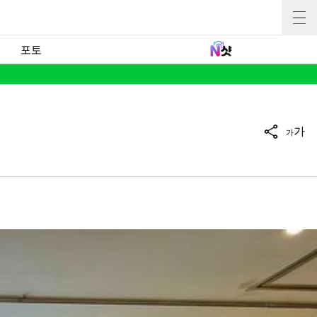
포토
가
가