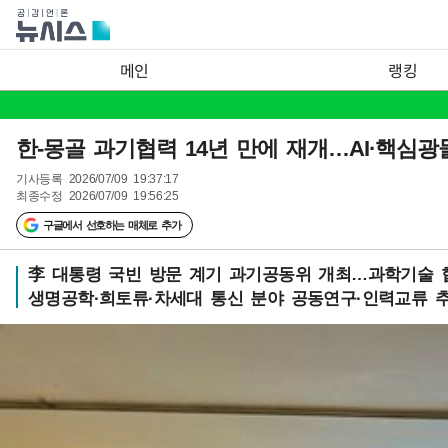
메인
랭킹
한-몽골 과기협력 14년 만에 재개…AI·핵심광
기사등록
2026/07/09 19:37:17
최종수정
2026/07/09 19:56:25
구글에서 선호하는 매체로 추가
李 대통령 국빈 방문 계기 과기공동위 개최…과학기술 
생명공학·희토류·차세대 통신 분야 공동연구·인력교류 