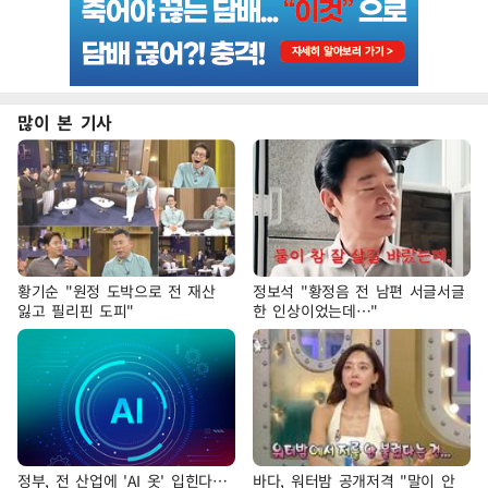
많이 본 기사
황기순 "원정 도박으로 전 재산
정보석 "황정음 전 남편 서글서글
잃고 필리핀 도피"
한 인상이었는데…"
정부, 전 산업에 'AI 옷' 입힌다…
바다, 워터밤 공개저격 "말이 안