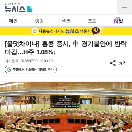
메인
랭킹
섹션
포토
[올댓차이나] 홍콩 증시, 中 경기불안에 반락
마감…H주 1.08%↓
기사등록
2026/07/09 19:03:20
가
가
구글에서 선호하는 매체로 추가