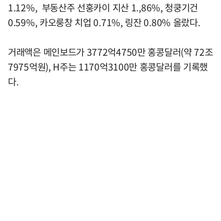
1.12%, 부동산주 선훙카이 지산 1.,86%, 청쿵기건
0.59%, 카오룽창 치업 0.71%, 링잔 0.80% 올랐다.
거래액은 메인보드가 3772억4750만 홍콩달러(약 72조
7975억원), H주는 1170억3100만 홍콩달러를 기록했
다.