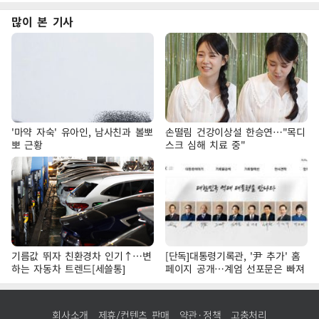
많이 본 기사
'마약 자숙' 유아인, 남사친과 볼뽀
손떨림 건강이상설 한승연…"목디
뽀 근황
스크 심해 치료 중"
기름값 뛰자 친환경차 인기↑…변
[단독]대통령기록관, '尹 추가' 홈
하는 자동차 트렌드[세쓸통]
페이지 공개…계엄 선포문은 빠져
회사소개
제휴/컨텐츠 판매
약관·정책
고충처리