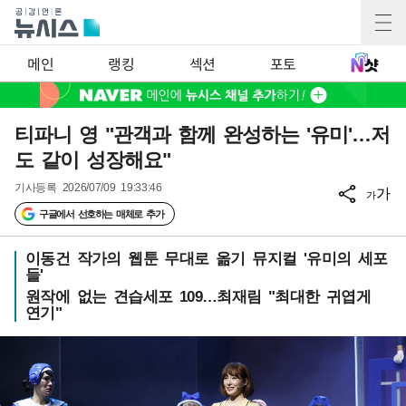
메인
랭킹
섹션
포토
티파니 영 "관객과 함께 완성하는 '유미'…저
도 같이 성장해요"
기사등록
2026/07/09 19:33:46
가
가
구글에서 선호하는 매체로 추가
이동건 작가의 웹툰 무대로 옮기 뮤지컬 '유미의 세포
들'
원작에 없는 견습세포 109…최재림 "최대한 귀엽게
연기"