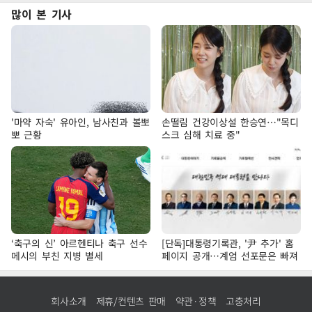
많이 본 기사
'마약 자숙' 유아인, 남사친과 볼뽀
손떨림 건강이상설 한승연…"목디
뽀 근황
스크 심해 치료 중"
‘축구의 신’ 아르헨티나 축구 선수
[단독]대통령기록관, '尹 추가' 홈
메시의 부친 지병 별세
페이지 공개…계엄 선포문은 빠져
회사소개
제휴/컨텐츠 판매
약관·정책
고충처리