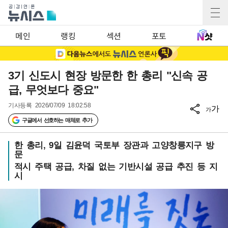
메인
랭킹
섹션
포토
3기 신도시 현장 방문한 한 총리 "신속 공
급, 무엇보다 중요"
기사등록
2026/07/09 18:02:58
가
가
구글에서 선호하는 매체로 추가
한 총리, 9일 김윤덕 국토부 장관과 고양창릉지구 방
문
적시 주택 공급, 차질 없는 기반시설 공급 추진 등 지
시