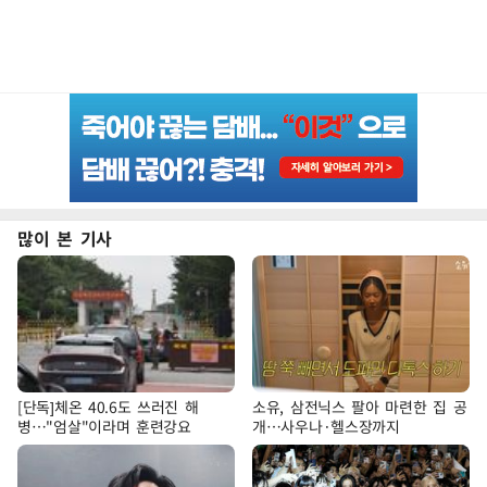
많이 본 기사
[단독]체온 40.6도 쓰러진 해
소유, 삼전닉스 팔아 마련한 집 공
병…"엄살"이라며 훈련강요
개…사우나·헬스장까지