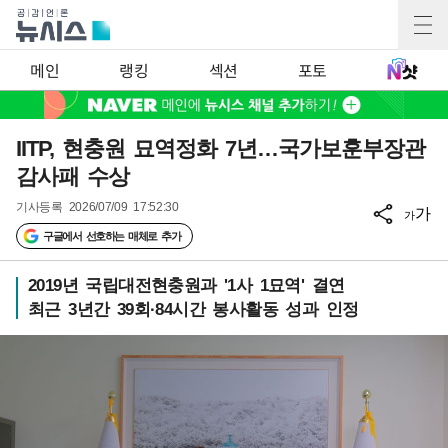
메인
랭킹
섹션
포토
IITP, 현충원 묘역정화 7년…국가보훈부장관
감사패 수상
기사등록
2026/07/09 17:52:30
가
가
구글에서 선호하는 매체로 추가
2019년 국립대전현충원과 '1사 1묘역' 결연
최근 3년간 39회·84시간 봉사활동 성과 인정