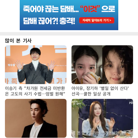
많이 본 기사
이승기 측 "차가원 전세금 미반환
아이유, 장기하 '별일 없이 산다'
은 고도의 사기 수법…엄벌 원해"
선곡…쿨한 일상 공개