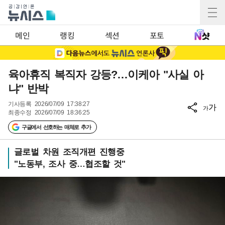
메인
랭킹
섹션
포토
육아휴직 복직자 강등?…이케아 "사실 아
냐" 반박
기사등록
2026/07/09 17:38:27
가
가
최종수정
2026/07/09 18:36:25
구글에서 선호하는 매체로 추가
글로벌 차원 조직개편 진행중
"노동부, 조사 중…협조할 것"