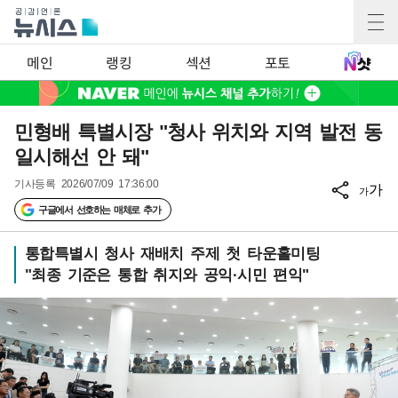
메인
랭킹
섹션
포토
민형배 특별시장 "청사 위치와 지역 발전 동
일시해선 안 돼"
기사등록
2026/07/09 17:36:00
가
가
구글에서 선호하는 매체로 추가
통합특별시 청사 재배치 주제 첫 타운홀미팅
"최종 기준은 통합 취지와 공익·시민 편익"