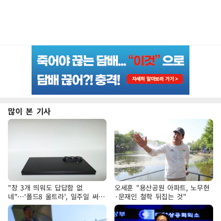
많이 본 기사
"창 3개 띄워도 답답함 없
오세훈 "용산공원 아파트, 노무현
네"…'폴드8 울트라', 일주일 써보
·문재인 철학 뒤집는 것"
니