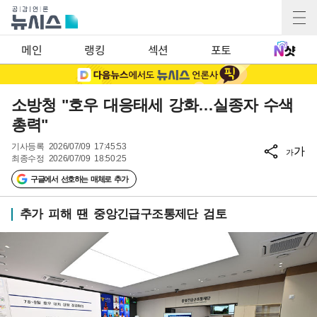
메인
랭킹
섹션
포토
소방청 "호우 대응태세 강화…실종자 수색
총력"
기사등록
2026/07/09 17:45:53
가
가
최종수정
2026/07/09 18:50:25
구글에서 선호하는 매체로 추가
추가 피해 땐 중앙긴급구조통제단 검토