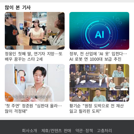
많이 본 기사
정웅인 첫째 딸, 연기자 지망…또
정부, 전 산업에 'AI 옷' 입힌다…
배우 꿈꾸는 스타 2세
AI 로봇 연 1000대 보급 추진
'첫 주연' 정준원 "심판대 올라…
황기순 "원정 도박으로 전 재산
많이 걱정돼"
잃고 필리핀 도피"
회사소개
제휴/컨텐츠 판매
약관·정책
고충처리