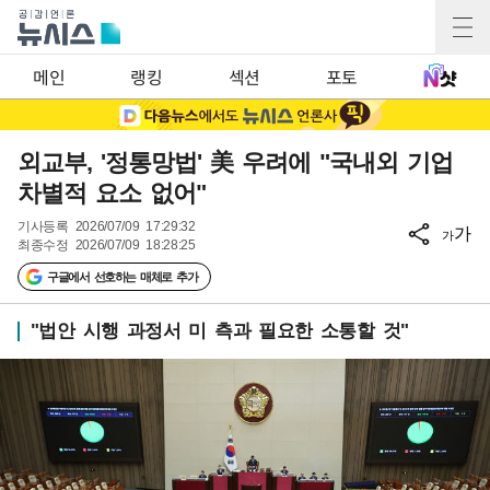
메인
랭킹
섹션
포토
외교부, '정통망법' 美 우려에 "국내외 기업
차별적 요소 없어"
기사등록
2026/07/09 17:29:32
가
가
최종수정
2026/07/09 18:28:25
구글에서 선호하는 매체로 추가
"법안 시행 과정서 미 측과 필요한 소통할 것"