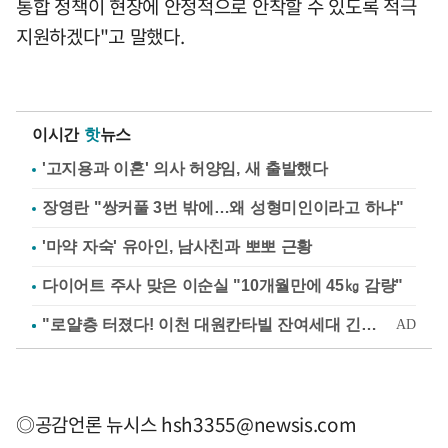
통합 정책이 현장에 안정적으로 안착할 수 있도록 적극
지원하겠다"고 말했다.
이시간
핫
뉴스
'고지용과 이혼' 의사 허양임, 새 출발했다
장영란 "쌍커풀 3번 밖에…왜 성형미인이라고 하냐"
'마약 자숙' 유아인, 남사친과 뽀뽀 근황
다이어트 주사 맞은 이순실 "10개월만에 45㎏ 감량"
◎공감언론 뉴시스
hsh3355@newsis.com