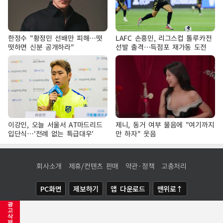
한정수 "황정민 선배만 피해…떳
LAFC 손흥민, 리그스컵 톨루카전
떳하면 신분 공개하라"
선발 출격…득점포 재가동 도전
이강인, 오늘 서울서 AT마드리드
제니, 동거 여부 물음에 "여기까지
입단식…'전례 없는 특급대우'
만 하자" 웃음
회사소개
제휴/컨텐츠 판매
약관·정책
고충처리
PC화면
제보하기
앱 다운로드
맨위로↑
광
COPYRIGHTⓒ
NEWSIS
ALL RIGHTS RESERVED.
고
삭
제