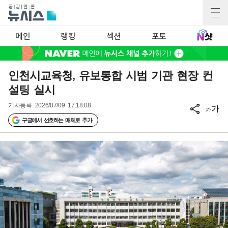
메인
랭킹
섹션
포토
인천시교육청, 유보통합 시범 기관 현장 컨
설팅 실시
기사등록
2026/07/09 17:18:08
가
가
구글에서 선호하는 매체로 추가