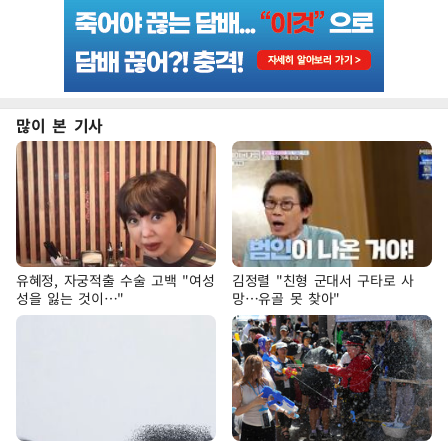
많이 본 기사
유혜정, 자궁적출 수술 고백 "여성
김정렬 "친형 군대서 구타로 사
성을 잃는 것이…"
망…유골 못 찾아"