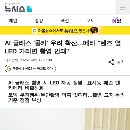
메인
랭킹
섹션
포토
AI 글래스 '몰카' 우려 확산…메타 "렌즈 옆
LED 가리면 촬영 안돼"
기사등록
2026/07/09 17:31:08
가
가
구글에서 선호하는 매체로 추가
AI 글래스 촬영 시 LED 자동 점멸…표시등 훼손 땐
카메라 비활성화
토익 부정행위·무단촬영 의혹 잇따라…촬영 고지·동의
기준 쟁점 부상