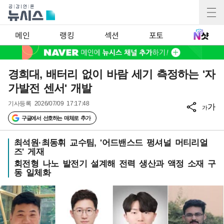
메인
랭킹
섹션
포토
경희대, 배터리 없이 바람 세기 측정하는 '자
가발전 센서' 개발
기사등록
2026/07/09 17:17:48
가
가
구글에서 선호하는 매체로 추가
최석원·최동휘 교수팀, '어드밴스드 펑셔널 머티리얼
즈' 게재
회전형 나노 발전기 설계해 전력 생산과 액정 소재 구
동 일체화