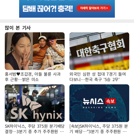
많이 본 기사
홍서범♥조갑경, 아들 불륜 사과
외국인 심판 성 접대 7경기 들여
후 근황…밝은 미소
다보니…한국 축구 '5승 2무'
SK하이닉스, 주당 375원 분기배당
[속보]SK하이닉스, 주당 375원 분
결정…3분기 중 추가 주주환원 발
기 배당…"3분기 중 주주환원 방