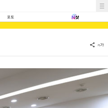
포토
가
가