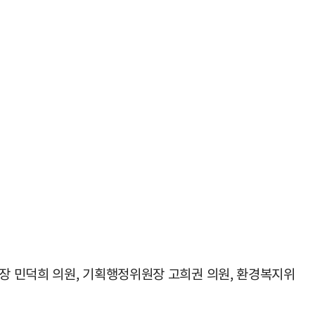
장 민덕희 의원, 기획행정위원장 고희권 의원, 환경복지위