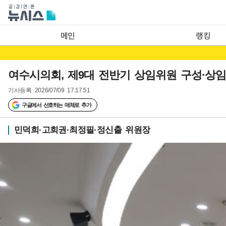
메인
랭킹
여수시의회, 제9대 전반기 상임위원 구성·상
기사등록
2026/07/09 17:17:51
구글에서 선호하는 매체로 추가
민덕희·고희권·최정필·정신출 위원장