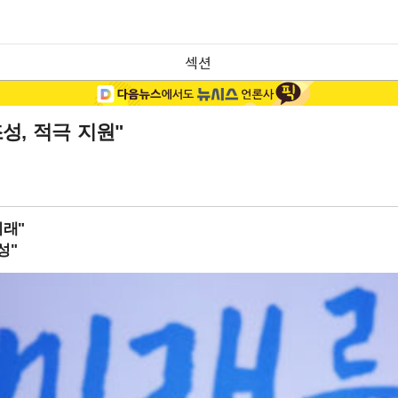
섹션
성, 적극 지원"
미래"
성"