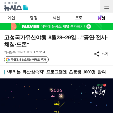
메인
랭킹
섹션
포토
고성국가유산야행 8월28~29일…"공연·전시·
체험·드론"
기사등록
2026/07/09 17:09:34
가
가
구글에서 선호하는 매체로 추가
‘우리는 유산상속자’ 프로그램엔 초등생 1000명 참여