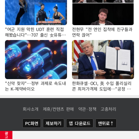
"여군 지원 막힌 UDT 훈련 직접
전현무 "전 연인 집착에 친구들과
해봤습니다"…707 출신 女유튜버
연락 끊어"
'완벽 소화'
"신약 찾자"…정부 과제로 속도내
한화큐셀·OCI, 美 수입 폴리실리
는 K-제약바이오
콘 최저가격제 도입에…"공정 경
쟁·수익성 개선 환영"
회사소개
제휴/컨텐츠 판매
약관·정책
고충처리
PC화면
제보하기
앱 다운로드
맨위로↑
광
COPYRIGHTⓒ
NEWSIS
ALL RIGHTS RESERVED.
고