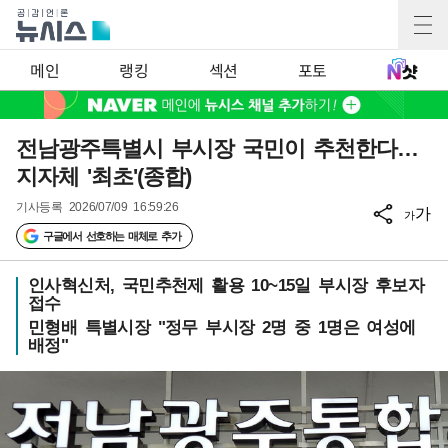
메인
랭킹
섹션
포토
전남광주특별시 부시장 국민이 추천한다…
지자체 '최초'(종합)
기사등록
2026/07/09 16:59:26
가
가
구글에서 선호하는 매체로 추가
인사혁신처, 국민추천제 활용 10~15일 부시장 후보자
접수
민형배 특별시장 "정무 부시장 2명 중 1명은 여성에
배정"