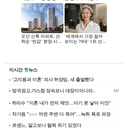
이시간
핫
뉴스
'고지용과 이혼' 의사 허양임, 새 출발했다
하리수 "이혼 내가 먼저 제안…아기 못 낳아 미안"
차가원 "○○○ 까면 주변 다 죽어"…녹취 폭로 파장
르센느, 알고보니 탈퇴 위기 있었다