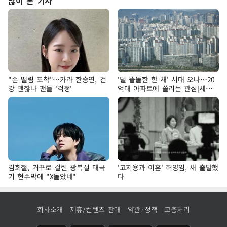
많이 본 기사
"손 떨림 포착"…카라 한승연, 건
'덜 똘똘한 한 채' 시대 오나…20
강 괜찮나 팬들 '걱정'
억대 아파트에 쏠리는 관심[세제
개편, 그 이후②]
김희철, 거꾸로 걸린 광복절 태극
'고지용과 이혼' 허양임, 새 출발했
기 현수막에 "X돌았네"
다
회사소개
제휴/컨텐츠 판매
약관·정책
고충처리