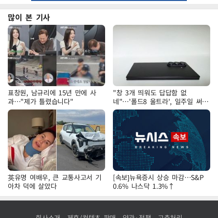
많이 본 기사
표창원, 남규리에 15년 만에 사
"창 3개 띄워도 답답함 없
과…"제가 틀렸습니다"
네"…'폴드8 울트라', 일주일 써보
니
英유명 여배우, 큰 교통사고서 기
[속보]뉴욕증시 상승 마감…S&P
아차 덕에 살았다
0.6% 나스닥 1.3%↑
회사소개
제휴/컨텐츠 판매
약관·정책
고충처리