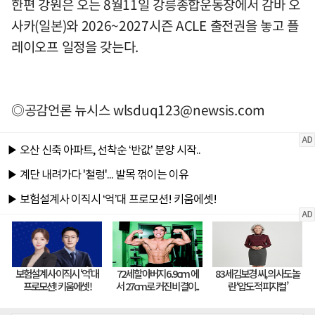
한편 강원은 오는 8월11일 강릉종합운동장에서 감바 오
사카(일본)와 2026~2027시즌 ACLE 출전권을 놓고 플
레이오프 일정을 갖는다.
◎공감언론 뉴시스
wlsduq123@newsis.com