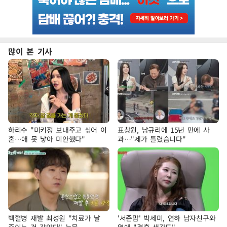
많이 본 기사
하리수 "미키정 보내주고 싶어 이
표창원, 남규리에 15년 만에 사
혼…애 못 낳아 미안했다"
과…"제가 틀렸습니다"
백혈병 재발 최성원 "치료가 날
'서준맘' 박세미, 연하 남자친구와
죽이는 것 같았다" 눈물
열애 "결혼 생각도"