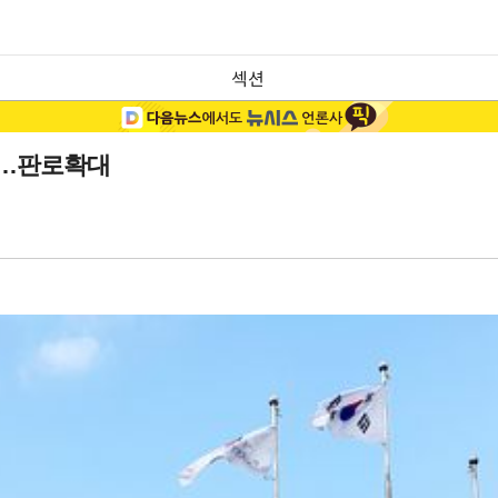
섹션
회…판로확대