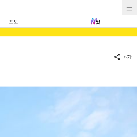
포토
가
가